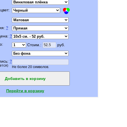
цвет:
ия:
?
цена:
?
о:
Стоим.:
руб.
пись:
?
ется)
Не более 20 символов.
Добавить в корзину
Перейти в корзину