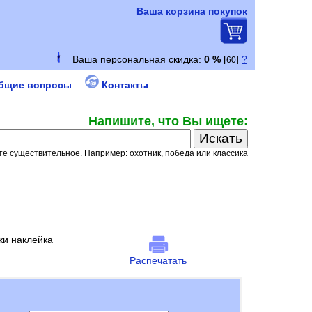
Ваша корзина покупок
бщие вопросы
Контакты
Напишите, что Вы ищете:
е существительное. Например: охотник, победа или классика
ки наклейка
Распечатать