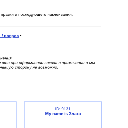
тправки и последующего наклеивания.
 / вопрос
•
енения
е это при оформлении заказа в примечании и мы
еньшую сторону не возможно.
ID: 9131
My name is Злата