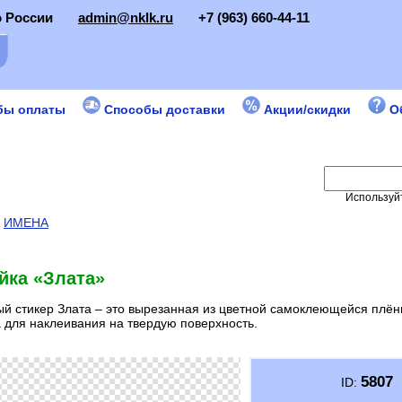
о России
admin@nklk.ru
+7 (963) 660-44-11
бы оплаты
Способы доставки
Акции/скидки
О
Используйт
:
ИМЕНА
йка «Злата»
й стикер Злата – это вырезанная из цветной самоклеющейся плён
 для наклеивания на твердую поверхность.
5807
ID: